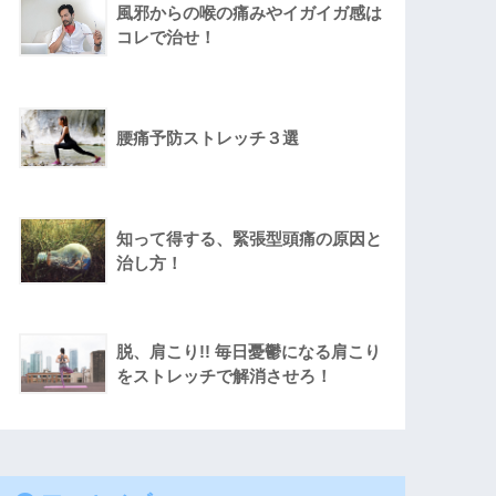
風邪からの喉の痛みやイガイガ感は
コレで治せ！
腰痛予防ストレッチ３選
知って得する、緊張型頭痛の原因と
治し方！
脱、肩こり!! 毎日憂鬱になる肩こり
をストレッチで解消させろ！