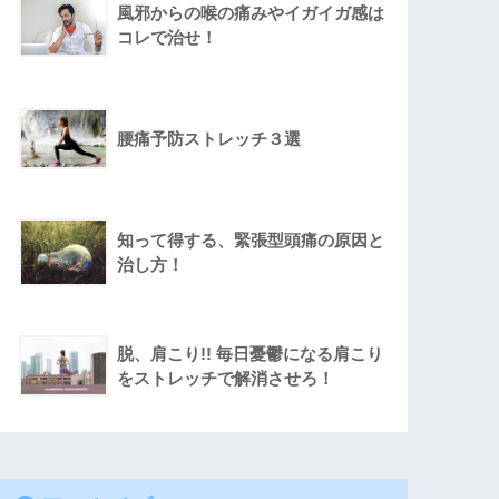
風邪からの喉の痛みやイガイガ感は
コレで治せ！
腰痛予防ストレッチ３選
知って得する、緊張型頭痛の原因と
治し方！
脱、肩こり!! 毎日憂鬱になる肩こり
をストレッチで解消させろ！