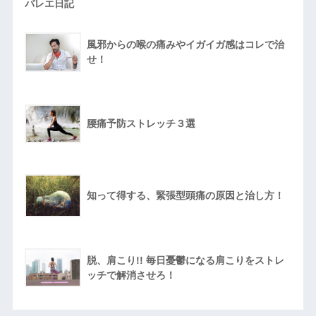
バレエ日記
風邪からの喉の痛みやイガイガ感はコレで治
せ！
腰痛予防ストレッチ３選
知って得する、緊張型頭痛の原因と治し方！
脱、肩こり!! 毎日憂鬱になる肩こりをストレ
ッチで解消させろ！